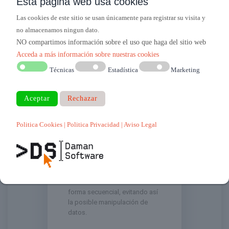
Esta página web usa cookies
Las cookies de este sitio se usan únicamente para registrar su visita y
no almacenamos ningun dato.
NO compartimos información sobre el uso que haga del sitio web
Acceda a más información sobre nuestras cookies
Técnicas
Estadística
Marketing
Cadena de
custodia
Politica Cookies
| Politica Privacidad
| Aviso Legal
Contar con un
encadenado entre facturas
que añada una huella o “hash”
a cada registro de facturación
o anulación, para poder
verificar su
trazabilidad
de
forma secuencial, evitando así
la posible manipulación de
datos.